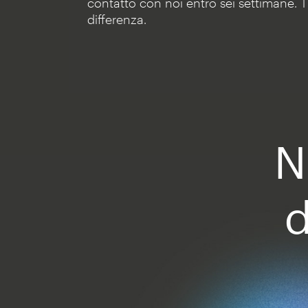
contatto con noi entro sei settimane. 
differenza.
N
d