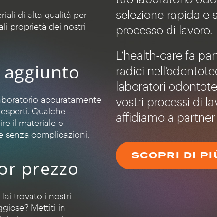
selezione rapida e 
ali di alta qualità per
li proprietà dei nostri
processo di lavoro.
L’health-care fa par
e aggiunto
radici nell’odontot
laboratori odontotec
 laboratorio accuratamente
vostri processi di l
d esperti. Qualche
affidiamo a partner 
re il materiale o
 e senza complicazioni.
SCOPRI DI P
ior prezzo
Hai trovato i nostri
giose? Mettiti in