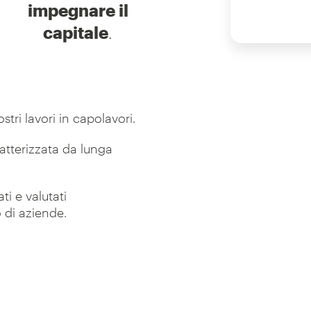
impegnare il
capitale
.
stri lavori in capolavori.
ratterizzata da lunga
ti e valutati
 di aziende.