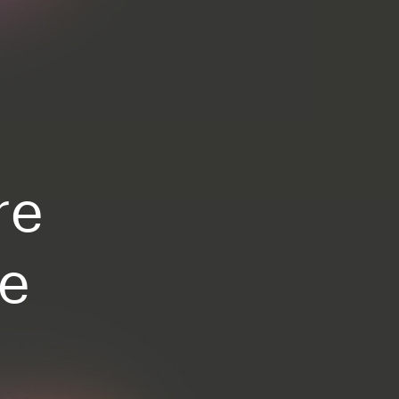
re
ne