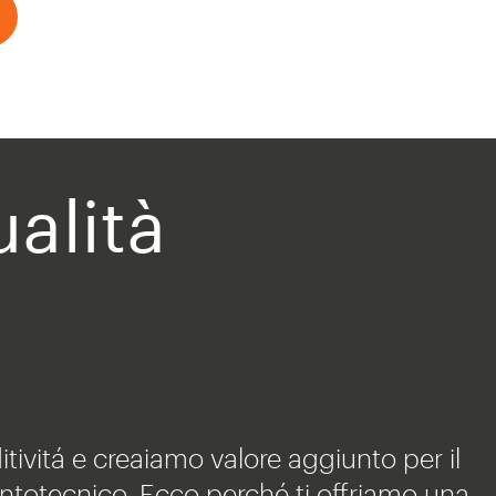
alità
tivitá e creaiamo valore aggiunto per il
ntotecnico. Ecco perché ti offriamo una