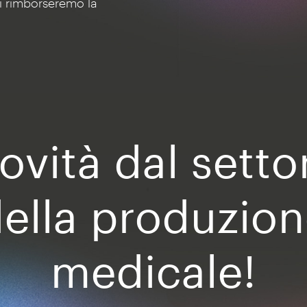
Ti rimborseremo la
ovità dal setto
ella produzio
medicale!