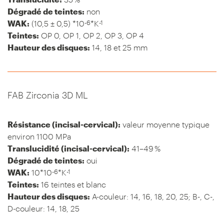
Dégradé de teintes:
non
-6
-1
WAK:
(10,5 ± 0,5) *10
*K
Teintes:
OP 0, OP 1, OP 2, OP 3, OP 4
Hauteur des disques:
14, 18 et 25 mm
FAB Zirconia 3D ML
Résistance (incisal-cervical):
valeur moyenne typique
environ 1100 MPa
Translucidité (incisal-cervical):
41–49 %
Dégradé de teintes:
oui
-6
-1
WAK:
10*10
*K
Teintes:
16 teintes et blanc
Hauteur des disques:
A-couleur: 14, 16, 18, 20, 25; B-, C-,
D-couleur: 14, 18, 25