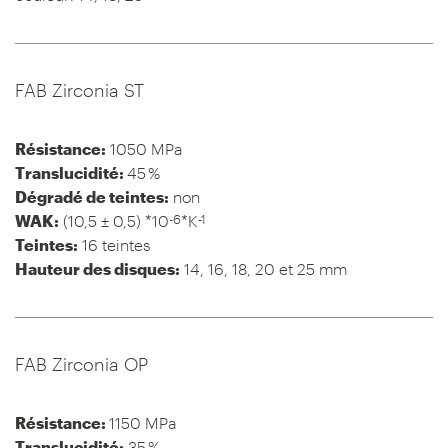
FAB Zirconia ST
Résistance:
1050 MPa
Translucidité:
45 %
Dégradé de teintes:
non
-6
-1
WAK:
(10,5 ± 0,5) *10
*K
Teintes:
16 teintes
Hauteur des disques:
14, 16, 18, 20 et 25 mm
FAB Zirconia OP
Résistance:
1150 MPa
Translucidité:
35 %