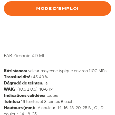
MODE D'EMPLOI
FAB Zirconia 4D ML
Résistance:
valeur moyenne typique environ 1100 MPa
Translucidité:
45-49 %
Dégradé de teintes:
ja
WAK:
(10,5 ± 0,5) ·10-6·K-1
Indications validées:
toutes
Teintes:
16 teintes et 3 teintes Bleach
Hauteurs (mm):
A-couleur: 14, 16, 18, 20, 25 B-, C-, D-
couleur: 14, 18, 25