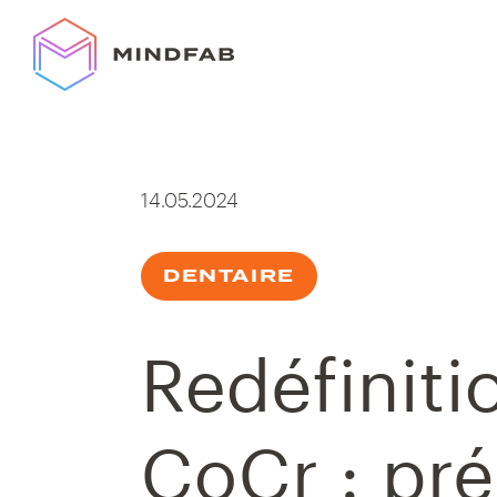
Skip
to
content
14.05.2024
DENTAIRE
Redéfiniti
CoCr : pré