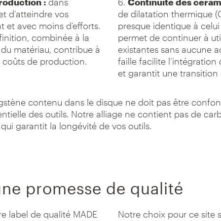
production :
dans
6.
Continuité des cérami
et d’atteindre vos
de dilatation thermique (
 et avec moins d’efforts.
presque identique à celui
 finition, combinée à la
permet de continuer à uti
 du matériau, contribue à
existantes sans aucune ad
s coûts de production.
faille facilite l’intégrati
et garantit une transition
ungstène contenu dans le disque ne doit pas être confo
tielle des outils. Notre alliage ne contient pas de car
ui garantit la longévité de vos outils.
une promesse de qualité
re label de qualité MADE
Notre choix pour ce site