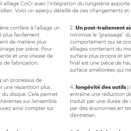
l alliage CoCr avec l’intégration du tungstène apporte
idien. Voici un aperçu détaillé de ces changements et d
tène confère à l’alliage un
2.
Un post-traitement sim
é plus facilement
minimise le “graissage” d
ment de matière plus
comportement qui se pro
sinage par pièce. Pour
alliages contenant du mo
tente et une vitesse de
surface plus propre et simpl
 de fabrication.
final est une pièce de ha
surface améliorées qui n
:
un processus de
r une répartition plus
4.
longévité des outils :
n du disque. Cela permet
entraîne une réduction de 
ohérentes sur l’ensemble
traduit par une durée de 
pouvez ainsi compter sur
par des économies en te
d’entretien.